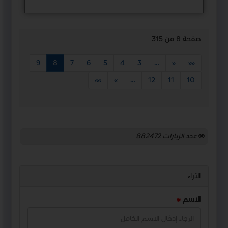
صفحة 8 من 315
9
8
7
6
5
4
3
…
«
««
»»
»
…
12
11
10
عدد الزيارات
882472
الآراء
الاسم