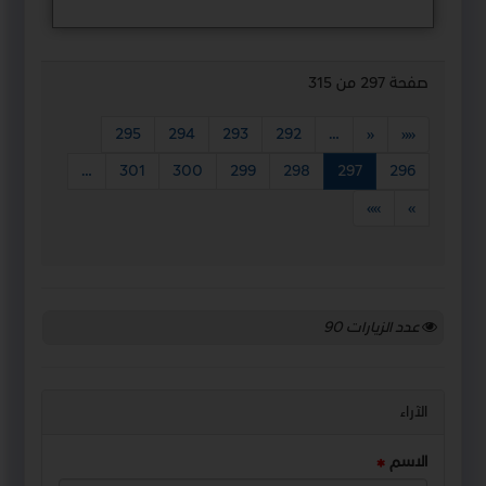
صفحة 297 من 315
295
294
293
292
…
«
««
…
301
300
299
298
297
296
»»
»
عدد الزيارات
90
الآراء
الاسم