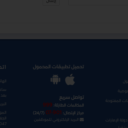
إرسال
تحميل تطبيقات المحمول
اتص
الها
ول
ساعا
وصية
بعد 
تواصل سريع
نات المفتوحة
البري
999
المكالمات الطارئة:
07-901
المو
مركز الإتصال:
(24/7)
الجغ
البريد الإلكتروني للموظفين
ولة الإمارات
047
ستقبل