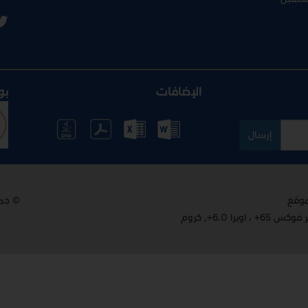
الإضافات
بو
إرسال
© جم
 6.0+, كروم