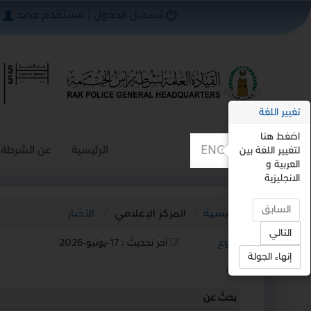
تسجيل الدخول
|
مستخدم جديد
تغيير اللغة
اضغط هنا
ENGLISH
الرئيسية
عن الشرطة
لتغيير اللغة بين
العربية و
الانجليزية
السابق
الرئيسية
المركز الإعلامي
الأخبار
التالي
رجوع
آخر تحديث :
17-يونيو-2026
إنهاء الجولة
استمع
بحث عن