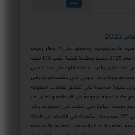
تُوّجت جهود القيادة العامة لشرطة رأس الخيمة -الأمنية والإستراتيجية- بحصولها على 4 جوائز رفيعة
المستوى ضمن أفضل الممارسات الدولية من نيوزيلاندا لعام 2025، وسط منافسة ضخمة بلغت 100 ملف
نحاء العالم
.
وأعرب سعادة اللواء علي عبد الله بن
سعادته بهذا الإنجاز الدولي الذي حققته شرطة رأس
يحرص بصورة مستمرة على تحقيق تطلعات الحكومة
ى رفع مكانة الدولة مرموقةً في المنطقة والعالم
.
جاء
م ملفات الجائزة التي تمثلت في المشاركة بأكثر
ني
K9"
بممارسته المتفردة في الكشف عن الأدلة
وليسية، وملف إدارة المؤسسات العقابية والإصلاحية