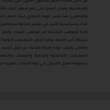
من خلال مبادرة (الأهل يصنعون الفرق) التي جسدت اهت
والإصلاحية، ومدى الحرص على رفع شعور النزلاء بالأث
والعاطفي؛ مما عكس الوجه الحضاري لبيئة العمل الشر
الأداء بإستراتيجية التميز في تقديم الخدمة للمتعاملين
إدارة المواهب المحترفة من موظفي القيادة
.
وأشار س
لشرطة رأس الخيمة بجائزة أفضل الممارسات الدولية قد 
والأمان، وتعزيز جودة الحياة الأمنية، من خلال تقد
الممارسات التشغيلية والإدارية والعمليات والأنظمة
بمنظومة العمل الشرطي في دولة الإمارات العربية ال