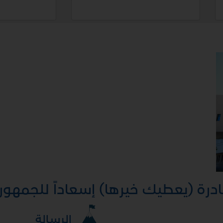
رة (يعطيك خيرها) إسعاداً للجمهور
الرسالة