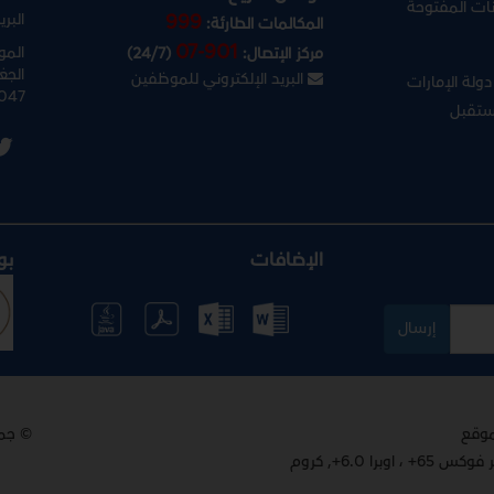
نات المفتوحة
البري
999
المكالمات الطارئة:
07-901
المو
مركز الإتصال:
(24/7)
الجغ
البريد الإلكتروني للموظفين
ولة الإمارات
047
ستقبل
الإضافات
بو
إرسال
© جم
 6.0+, كروم