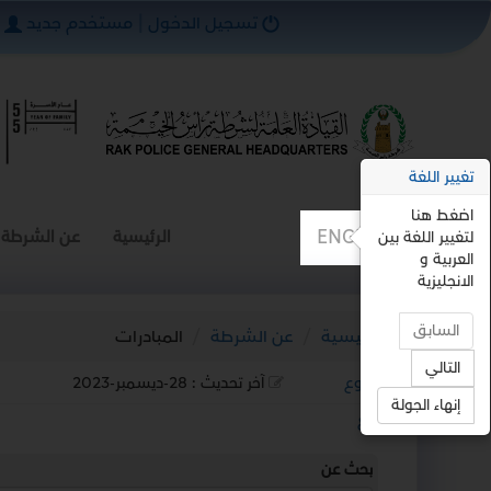
تسجيل الدخول
|
مستخدم جديد
تغيير اللغة
اضغط هنا
ENGLISH
الرئيسية
عن الشرطة
لتغيير اللغة بين
العربية و
الانجليزية
السابق
الرئيسية
عن الشرطة
المبادرات
التالي
رجوع
آخر تحديث :
28-ديسمبر-2023
إنهاء الجولة
استمع
بحث عن